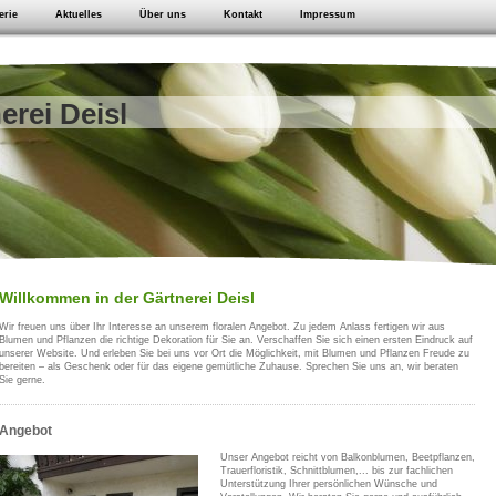
erie
Aktuelles
Über uns
Kontakt
Impressum
erei Deisl
Willkommen in der Gärtnerei Deisl
Wir freuen uns über Ihr Interesse an unserem floralen Angebot. Zu jedem Anlass fertigen wir aus
Blumen und Pflanzen die richtige Dekoration für Sie an. Verschaffen Sie sich einen ersten Eindruck auf
unserer Website. Und erleben Sie bei uns vor Ort die Möglichkeit, mit Blumen und Pflanzen Freude zu
bereiten – als Geschenk oder für das eigene gemütliche Zuhause. Sprechen Sie uns an, wir beraten
Sie gerne.
Angebot
Unser Angebot reicht von Balkonblumen, Beetpflanzen,
Trauerfloristik, Schnittblumen,... bis zur fachlichen
Unterstützung Ihrer persönlichen Wünsche und