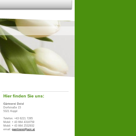
Hier finden Sie uns:
Gärtnerei Deisl
Dorfstraße 15
5321 Koppl
Telefon: +43 6221 7285
Mobil: + 43 664 4318759
Mobil: + 43 664 2532932
email:
gaertnerei@aon.at