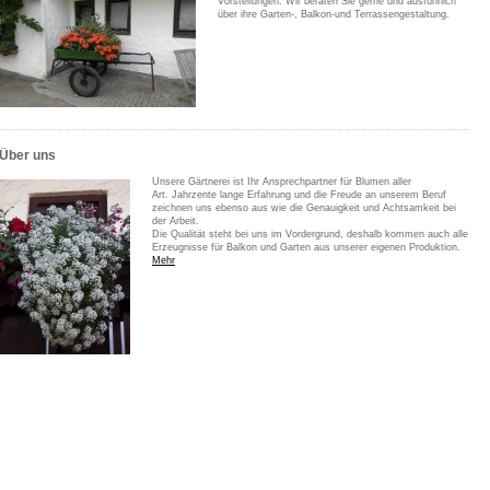
Vorstellungen. Wir beraten Sie gerne und ausführlich
über ihre Garten-, Balkon-und Terrassengestaltung.
Über uns
Unsere Gärtnerei ist Ihr Ansprechpartner für Blumen aller
Art. Jahrzente lange Erfahrung und die Freude an unserem Beruf
zeichnen uns ebenso aus wie die Genauigkeit und Achtsamkeit bei
der Arbeit.
Die Qualität steht bei uns im Vordergrund, deshalb kommen auch alle
Erzeugnisse für Balkon und Garten aus unserer eigenen Produktion.
Mehr