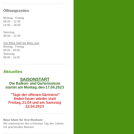
Öffnungszeiten
Montag - Freitag
08:00 – 12:30
14:00 – 18:00
Samstag
08:00 – 12:30
Von Mitte April bis Mitte Juni
Montag - Freitag
08:00 - 18:00
Samstag
08:00 - 14:00
Aktuelles
SAISONSTART
Die Balkon- und Gartensaison
startet am Montag, den 17.04.2023
"
Tage der offenen Gärtnerei"
finden heuer wieder statt
Freitag, 21.04 und am Samstag
22.04.2023
Neue Ideen für Ihre Hochzeit
Wir unterstützen den schönsten Tag des Lebens
mit prachtvollen Blumen!